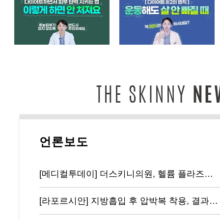
언론보도
[메디컬투데이] 더스키니의원, 헬륨 플라즈마 기반 리뉴비온 도입
[라포르시안] 지방흡입 후 압박복 착용, 결과에 영향 주지 않아...통증…