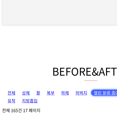
BEFORE&AFTER 17 페이지
BEFORE&AFT
전체
상체
팔
복부
하체
허벅지
열린 분류
종
유착
지방흡입
전체 165건
17 페이지