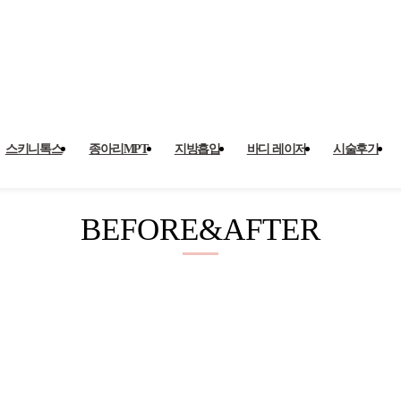
스키니톡스
종아리MPT
지방흡입
바디 레이저
시술후기
BEFORE&AFTER