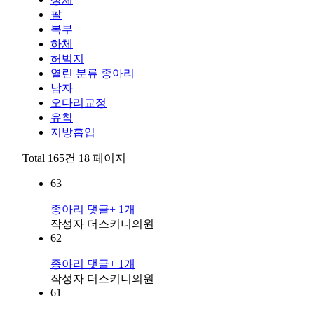
팔
복부
하체
허벅지
열린 분류
종아리
남자
오다리교정
유착
지방흡입
Total 165건
18 페이지
63
종아리
댓글
+ 1
개
작성자
더스키니의원
62
종아리
댓글
+ 1
개
작성자
더스키니의원
61