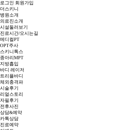
로그인
회원가입
더스키니
병원소개
의료진소개
시설둘러보기
진료시간/오시는길
메디컬PT
OPT주사
스키니톡스
종아리MPT
지방흡입
바디 레이저
트리플바디
체외충격파
시술후기
리얼스토리
자필후기
전후사진
상담&예약
카톡상담
진료예약