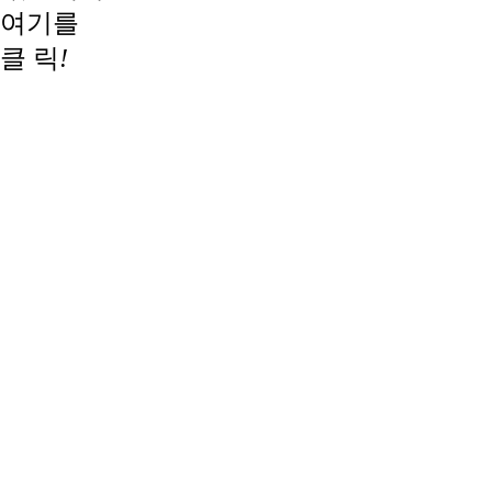
여기를
클 릭
!