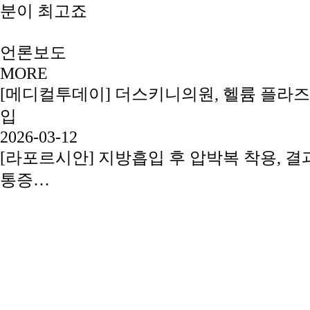
언론보도
MORE
[메디컬투데이] 더스키니의원, 헬륨 플라즈
입
2026-03-12
[라포르시안] 지방흡입 후 압박복 착용, 결과
통증…
2024-05-31
[V헬스] 여름 앞두고 팔뚝 지방흡입 고민 
야
2024-04-20
[메디컬투데이] 지방흡입 후 부작용 유착현
선하려면?