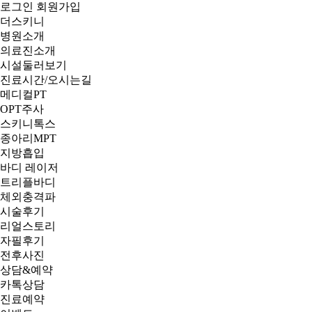
로그인
회원가입
더스키니
병원소개
의료진소개
시설둘러보기
진료시간/오시는길
메디컬PT
OPT주사
스키니톡스
종아리MPT
지방흡입
바디 레이저
트리플바디
체외충격파
시술후기
리얼스토리
자필후기
전후사진
상담&예약
카톡상담
진료예약