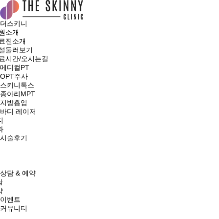
더스키니
원소개
료진소개
설둘러보기
료시간/오시는길
메디컬PT
OPT주사
스키니톡스
종아리MPT
지방흡입
바디 레이저
디
파
시술후기
상담 & 예약
담
약
이벤트
커뮤니티