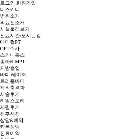
로그인
회원가입
더스키니
병원소개
의료진소개
시설둘러보기
진료시간/오시는길
메디컬PT
OPT주사
스키니톡스
종아리MPT
지방흡입
바디 레이저
트리플바디
체외충격파
시술후기
리얼스토리
자필후기
전후사진
상담&예약
카톡상담
진료예약