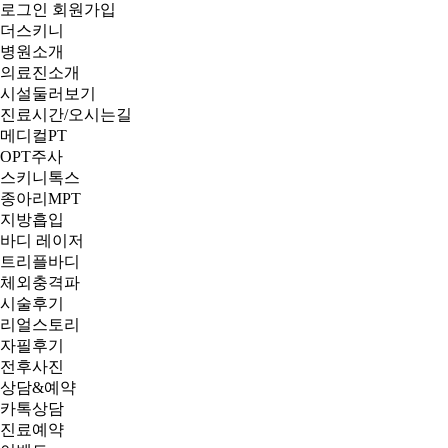
로그인
회원가입
더스키니
병원소개
의료진소개
시설둘러보기
진료시간/오시는길
메디컬PT
OPT주사
스키니톡스
종아리MPT
지방흡입
바디 레이저
트리플바디
체외충격파
시술후기
리얼스토리
자필후기
전후사진
상담&예약
카톡상담
진료예약