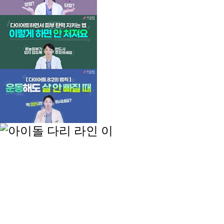
언론보도
MORE
[메디컬투데이] 더스키니의원, 헬륨 플라즈
입