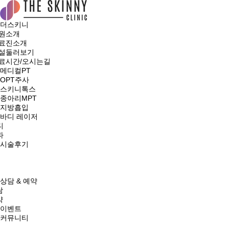
더스키니
원소개
료진소개
설둘러보기
료시간/오시는길
메디컬PT
OPT주사
스키니톡스
종아리MPT
지방흡입
바디 레이저
디
파
시술후기
상담 & 예약
담
약
이벤트
커뮤니티