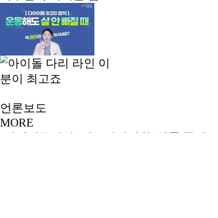
언론보도
MORE
[메디컬투데이] 더스키니의원, 헬륨 플라즈
입
2026-03-12
[라포르시안] 지방흡입 후 압박복 착용, 결과
통증…
2024-05-31