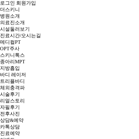
로그인
회원가입
더스키니
병원소개
의료진소개
시설둘러보기
진료시간/오시는길
메디컬PT
OPT주사
스키니톡스
종아리MPT
지방흡입
바디 레이저
트리플바디
체외충격파
시술후기
리얼스토리
자필후기
전후사진
상담&예약
카톡상담
진료예약