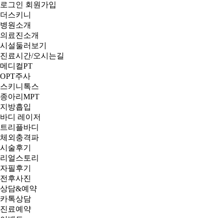
로그인
회원가입
더스키니
병원소개
의료진소개
시설둘러보기
진료시간/오시는길
메디컬PT
OPT주사
스키니톡스
종아리MPT
지방흡입
바디 레이저
트리플바디
체외충격파
시술후기
리얼스토리
자필후기
전후사진
상담&예약
카톡상담
진료예약