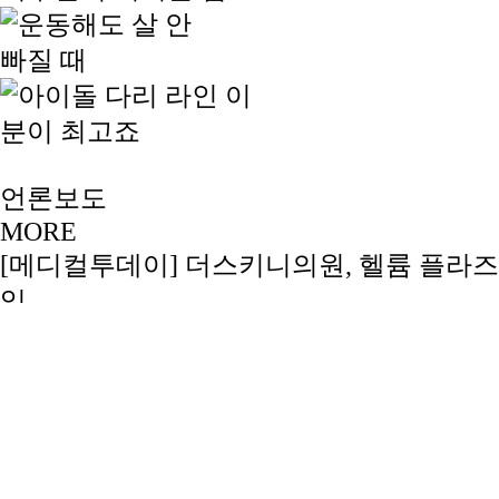
언론보도
MORE
[메디컬투데이] 더스키니의원, 헬륨 플라즈
입
2026-03-12
[라포르시안] 지방흡입 후 압박복 착용, 결과
통증…
2024-05-31
[V헬스] 여름 앞두고 팔뚝 지방흡입 고민 