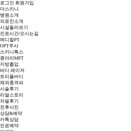
로그인
회원가입
더스키니
병원소개
의료진소개
시설둘러보기
진료시간/오시는길
메디컬PT
OPT주사
스키니톡스
종아리MPT
지방흡입
바디 레이저
트리플바디
체외충격파
시술후기
리얼스토리
자필후기
전후사진
상담&예약
카톡상담
진료예약