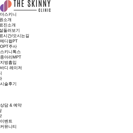
더스키니
원소개
료진소개
설둘러보기
료시간/오시는길
메디컬PT
OPT주사
스키니톡스
종아리MPT
지방흡입
바디 레이저
디
파
시술후기
상담 & 예약
담
약
이벤트
커뮤니티