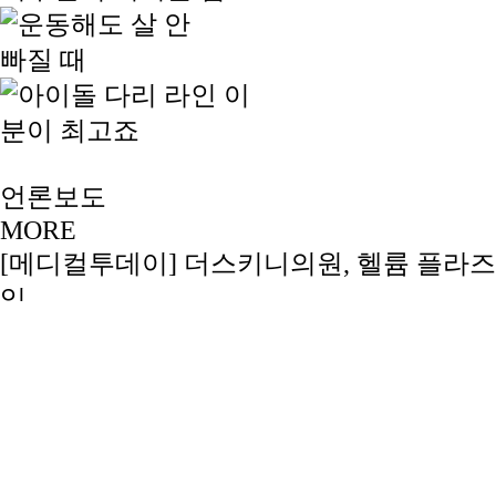
언론보도
MORE
[메디컬투데이] 더스키니의원, 헬륨 플라즈
입
2026-03-12
[라포르시안] 지방흡입 후 압박복 착용, 결과
통증…
2024-05-31
[V헬스] 여름 앞두고 팔뚝 지방흡입 고민 