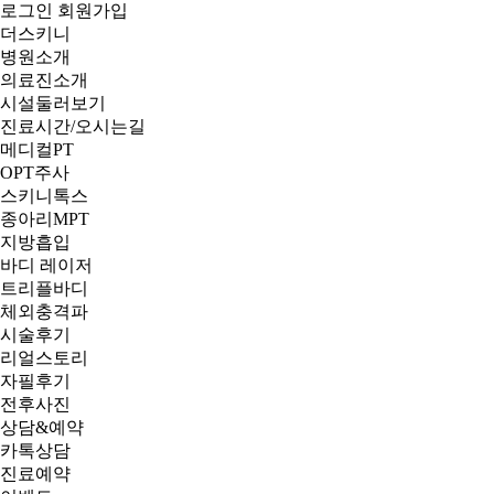
로그인
회원가입
더스키니
병원소개
의료진소개
시설둘러보기
진료시간/오시는길
메디컬PT
OPT주사
스키니톡스
종아리MPT
지방흡입
바디 레이저
트리플바디
체외충격파
시술후기
리얼스토리
자필후기
전후사진
상담&예약
카톡상담
진료예약