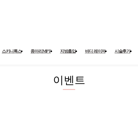
스키니톡스
종아리MPT
지방흡입
바디 레이저
시술후기
이벤트