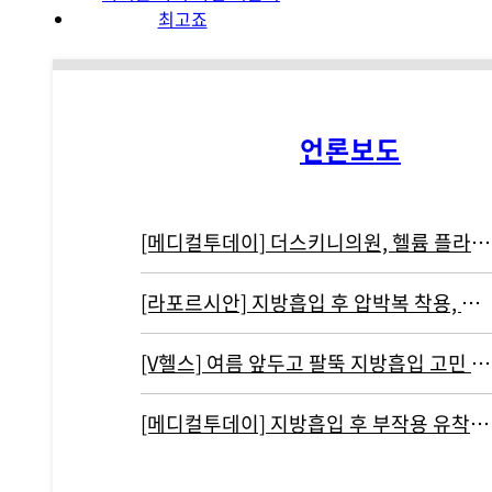
언론보도
[메디컬투데이] 더스키니의원, 헬륨 플라즈마 기반 리뉴비온 도입
[라포르시안] 지방흡입 후 압박복 착용, 결과에 영향 주지 않아...통증…
[V헬스] 여름 앞두고 팔뚝 지방흡입 고민 중이라면 '이것' 주의해야
[메디컬투데이] 지방흡입 후 부작용 유착현상인 ‘바이오본드’ 개선하려면?