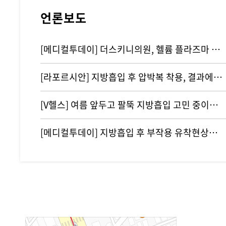
언론보도
[메디컬투데이] 더스키니의원, 헬륨 플라즈마 기반 리뉴비온 도입
[라포르시안] 지방흡입 후 압박복 착용, 결과에 영향 주지 않아...통증…
[V헬스] 여름 앞두고 팔뚝 지방흡입 고민 중이라면 '이것' 주의해야
[메디컬투데이] 지방흡입 후 부작용 유착현상인 ‘바이오본드’ 개선하려면?