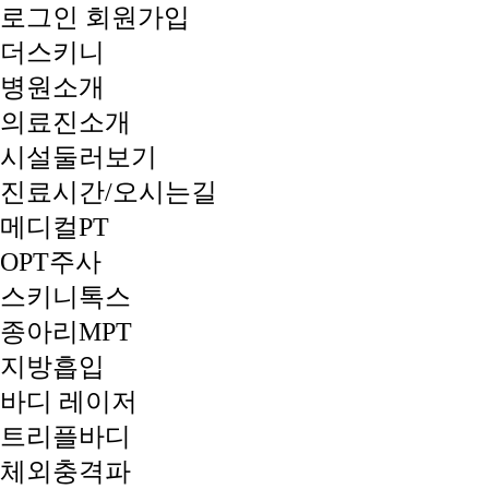
로그인
회원가입
더스키니
병원소개
의료진소개
시설둘러보기
진료시간/오시는길
메디컬PT
OPT주사
스키니톡스
종아리MPT
지방흡입
바디 레이저
트리플바디
체외충격파