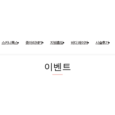
스키니톡스
종아리MPT
지방흡입
바디 레이저
시술후기
이벤트