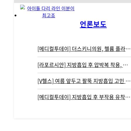
언론보도
[메디컬투데이] 더스키니의원, 헬륨 플라즈마 기반 리뉴비온 도입
[라포르시안] 지방흡입 후 압박복 착용, 결과에 영향 주지 않아...통증…
[V헬스] 여름 앞두고 팔뚝 지방흡입 고민 중이라면 '이것' 주의해야
[메디컬투데이] 지방흡입 후 부작용 유착현상인 ‘바이오본드’ 개선하려면?