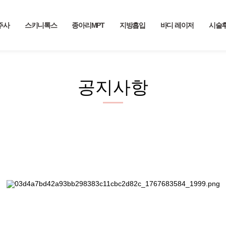
주사
스키니톡스
종아리MPT
지방흡입
바디 레이저
시술
공지사항