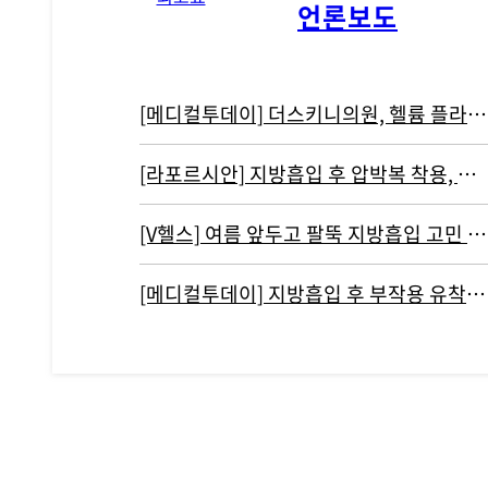
언론보도
[메디컬투데이] 더스키니의원, 헬륨 플라즈마 기반 리뉴비온 도입
[라포르시안] 지방흡입 후 압박복 착용, 결과에 영향 주지 않아...통증…
[V헬스] 여름 앞두고 팔뚝 지방흡입 고민 중이라면 '이것' 주의해야
[메디컬투데이] 지방흡입 후 부작용 유착현상인 ‘바이오본드’ 개선하려면?