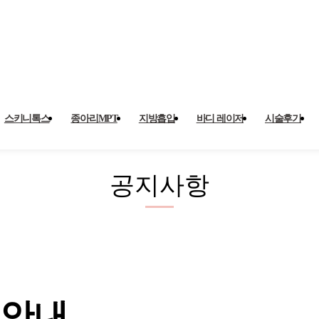
지사항
스키니톡스
종아리MPT
지방흡입
바디 레이저
시술후기
공지사항
 안내