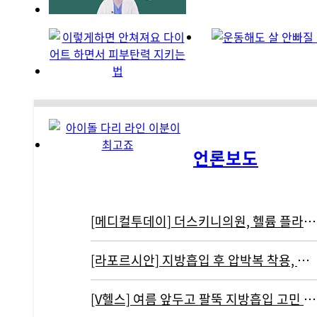
언론보도
[메디컬투데이] 더스키니의원, 헬륨 플라즈마 기반 리뉴비온 도입
[라포르시안] 지방흡입 후 압박복 착용, 결과에 영향 주지 않아...통증…
[V헬스] 여름 앞두고 팔뚝 지방흡입 고민 중이라면 '이것' 주의해야