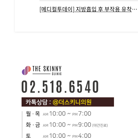
[메디컬투데이] 지방흡입 후 부작용 유착현상인 ‘바이오본드’ 개선하려면?