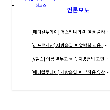
언론보도
[메디컬투데이] 더스키니의원, 헬륨 플라즈마 기반 리뉴비온 도입
[라포르시안] 지방흡입 후 압박복 착용, 결과에 영향 주지 않아...통증…
[V헬스] 여름 앞두고 팔뚝 지방흡입 고민 중이라면 '이것' 주의해야
[메디컬투데이] 지방흡입 후 부작용 유착현상인 ‘바이오본드’ 개선하려면?