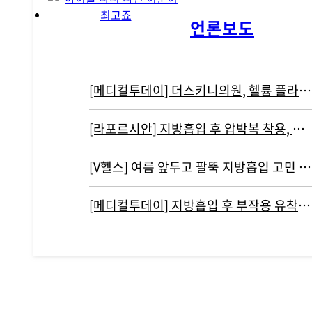
언론보도
[메디컬투데이] 더스키니의원, 헬륨 플라즈마 기반 리뉴비온 도입
[라포르시안] 지방흡입 후 압박복 착용, 결과에 영향 주지 않아...통증…
[V헬스] 여름 앞두고 팔뚝 지방흡입 고민 중이라면 '이것' 주의해야
[메디컬투데이] 지방흡입 후 부작용 유착현상인 ‘바이오본드’ 개선하려면?