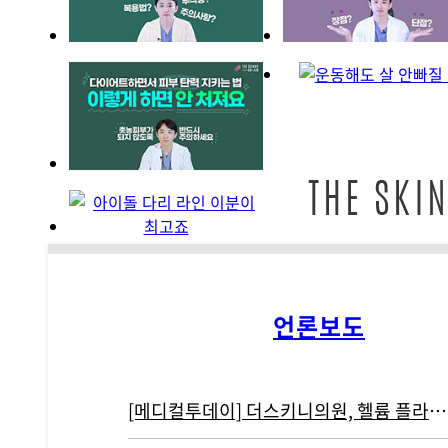
언론보도
[메디컬투데이] 더스키니의원, 헬륨 플라즈마 기반 리뉴비온 도입