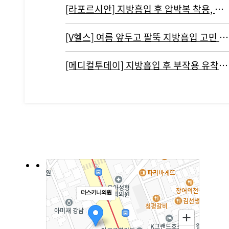
[라포르시안] 지방흡입 후 압박복 착용, 결과에 영향 주지 않아...통증…
[V헬스] 여름 앞두고 팔뚝 지방흡입 고민 중이라면 '이것' 주의해야
[메디컬투데이] 지방흡입 후 부작용 유착현상인 ‘바이오본드’ 개선하려면?
더스키니의원