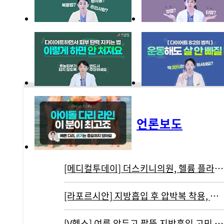
언론보도
[메디컬투데이] 더스키니의원, 헬륨 플라즈마 기반 리뉴비온 도입
[라포르시안] 지방흡입 후 압박복 착용, 결과에 영향 주지 않아...통증…
[V헬스] 여름 앞두고 팔뚝 지방흡입 고민 중이라면 '이것' 주의해야