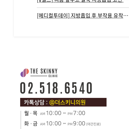
[메디컬투데이] 지방흡입 후 부작용 유착현상인 ‘바이오본드’ 개선하려면?