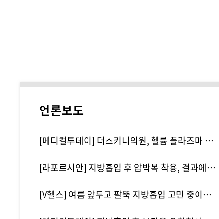
언론보도
[메디컬투데이] 더스키니의원, 헬륨 플라즈마 기반 리뉴비온 도입
[라포르시안] 지방흡입 후 압박복 착용, 결과에 영향 주지 않아...통증…
[V헬스] 여름 앞두고 팔뚝 지방흡입 고민 중이라면 '이것' 주의해야