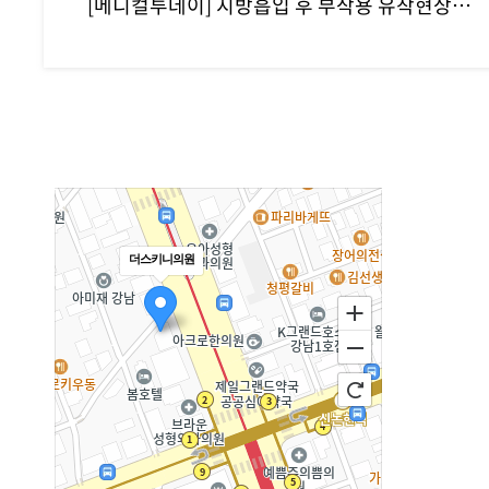
[메디컬투데이] 지방흡입 후 부작용 유착현상인 ‘바이오본드’ 개선하려면?
더스키니의원