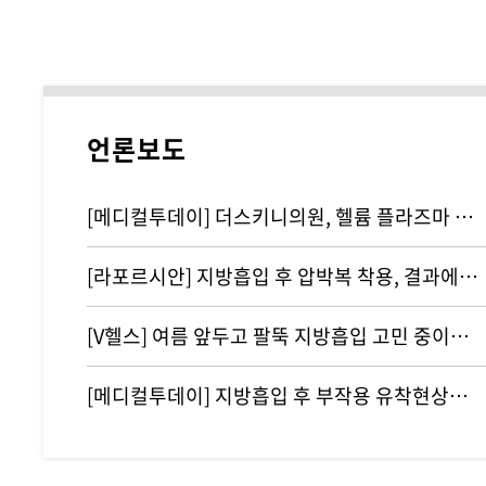
언론보도
[메디컬투데이] 더스키니의원, 헬륨 플라즈마 기반 리뉴비온 도입
[라포르시안] 지방흡입 후 압박복 착용, 결과에 영향 주지 않아...통증…
[V헬스] 여름 앞두고 팔뚝 지방흡입 고민 중이라면 '이것' 주의해야
[메디컬투데이] 지방흡입 후 부작용 유착현상인 ‘바이오본드’ 개선하려면?