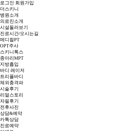
로그인
회원가입
더스키니
병원소개
의료진소개
시설둘러보기
진료시간/오시는길
메디컬PT
OPT주사
스키니톡스
종아리MPT
지방흡입
바디 레이저
트리플바디
체외충격파
시술후기
리얼스토리
자필후기
전후사진
상담&예약
카톡상담
진료예약