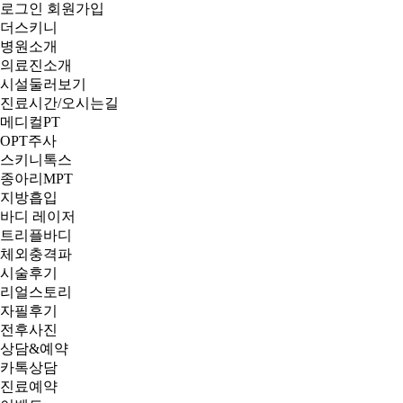
로그인
회원가입
더스키니
병원소개
의료진소개
시설둘러보기
진료시간/오시는길
메디컬PT
OPT주사
스키니톡스
종아리MPT
지방흡입
바디 레이저
트리플바디
체외충격파
시술후기
리얼스토리
자필후기
전후사진
상담&예약
카톡상담
진료예약