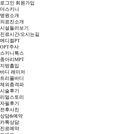
로그인
회원가입
더스키니
병원소개
의료진소개
시설둘러보기
진료시간/오시는길
메디컬PT
OPT주사
스키니톡스
종아리MPT
지방흡입
바디 레이저
트리플바디
체외충격파
시술후기
리얼스토리
자필후기
전후사진
상담&예약
카톡상담
진료예약