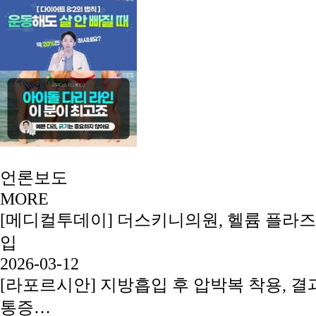
언론보도
MORE
[메디컬투데이] 더스키니의원, 헬륨 플라즈
입
2026-03-12
[라포르시안] 지방흡입 후 압박복 착용, 결과
통증…