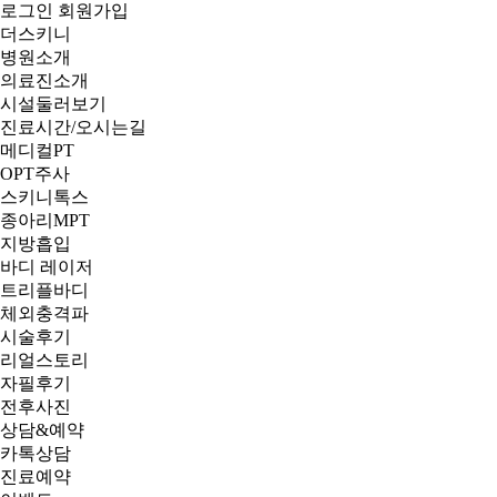
로그인
회원가입
더스키니
병원소개
의료진소개
시설둘러보기
진료시간/오시는길
메디컬PT
OPT주사
스키니톡스
종아리MPT
지방흡입
바디 레이저
트리플바디
체외충격파
시술후기
리얼스토리
자필후기
전후사진
상담&예약
카톡상담
진료예약