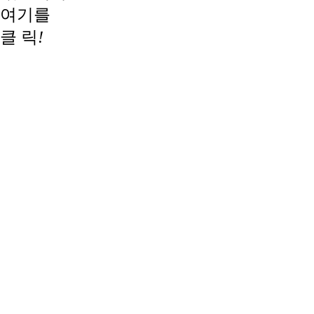
여기를
클 릭
!