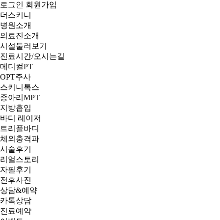
로그인
회원가입
더스키니
병원소개
의료진소개
시설둘러보기
진료시간/오시는길
메디컬PT
OPT주사
스키니톡스
종아리MPT
지방흡입
바디 레이저
트리플바디
체외충격파
시술후기
리얼스토리
자필후기
전후사진
상담&예약
카톡상담
진료예약