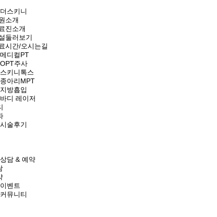
더스키니
원소개
료진소개
설둘러보기
료시간/오시는길
메디컬PT
OPT주사
스키니톡스
종아리MPT
지방흡입
바디 레이저
디
파
시술후기
상담 & 예약
담
약
이벤트
커뮤니티