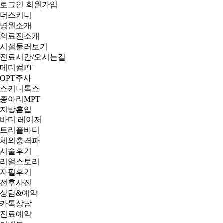
로그인
회원가입
더스키니
병원소개
의료진소개
시설둘러보기
진료시간/오시는길
메디컬PT
OPT주사
스키니톡스
종아리MPT
지방흡입
바디 레이저
트리플바디
체외충격파
시술후기
리얼스토리
자필후기
전후사진
상담&예약
카톡상담
진료예약