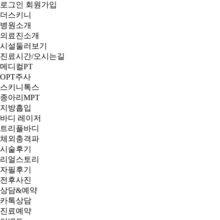
로그인
회원가입
더스키니
병원소개
의료진소개
시설둘러보기
진료시간/오시는길
메디컬PT
OPT주사
스키니톡스
종아리MPT
지방흡입
바디 레이저
트리플바디
체외충격파
시술후기
리얼스토리
자필후기
전후사진
상담&예약
카톡상담
진료예약