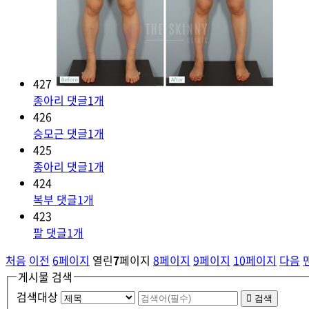
427
종아리
댓글
1
개
426
승모근
댓글
1
개
425
종아리
댓글
1
개
424
복부
댓글
1
개
423
팔
댓글
1
개
처음
이전
6
페이지
열린
7
페이지
8
페이지
9
페이지
10
페이지
다음
게시물 검색
검색대상
검색