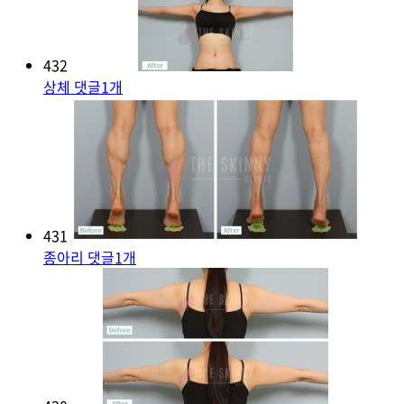
432
상체
댓글
1
개
431
종아리
댓글
1
개