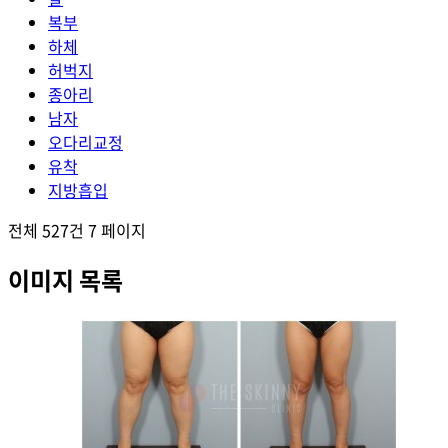
복부
하체
허벅지
종아리
남자
오다리교정
유착
지방흡입
전체 527건
7 페이지
이미지 목록