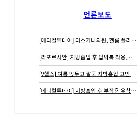
언론보도
[메디컬투데이] 더스키니의원, 헬륨 플라즈마 기반 리뉴비온 도입
[라포르시안] 지방흡입 후 압박복 착용, 결과에 영향 주지 않아...통증…
[V헬스] 여름 앞두고 팔뚝 지방흡입 고민 중이라면 '이것' 주의해야
[메디컬투데이] 지방흡입 후 부작용 유착현상인 ‘바이오본드’ 개선하려면?