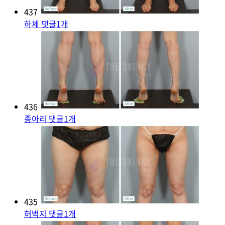
437
하체
댓글
1
개
436
종아리
댓글
1
개
435
허벅지
댓글
1
개