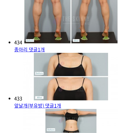
434
종아리
댓글
1
개
433
앞날개(부유방)
댓글
1
개