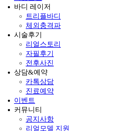
바디 레이저
트리플바디
체외충격파
시술후기
리얼스토리
자필후기
전후사진
상담&예약
카톡상담
진료예약
이벤트
커뮤니티
공지사항
리얼모델 지원