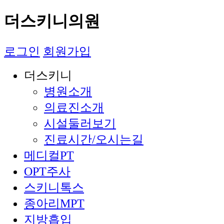
더스키니의원
로그인
회원가입
더스키니
병원소개
의료진소개
시설둘러보기
진료시간/오시는길
메디컬PT
OPT주사
스키니톡스
종아리MPT
지방흡입