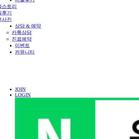
얼스토리
필후기
후사진
상담 & 예약
카톡상담
진료예약
이벤트
커뮤니티
JOIN
LOGIN