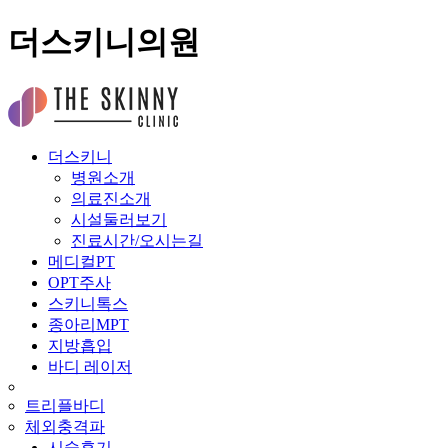
더스키니의원
더스키니
병원소개
의료진소개
시설둘러보기
진료시간/오시는길
메디컬PT
OPT주사
스키니톡스
종아리MPT
지방흡입
바디 레이저
트리플바디
체외충격파
시술후기