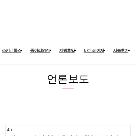
스키니톡스
종아리MPT
지방흡입
바디 레이저
시술후기
언론보도
45