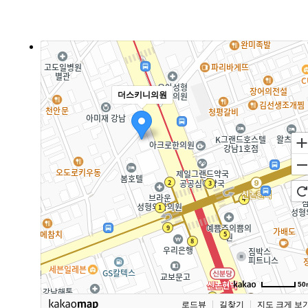
더스키니의원
50
로드뷰
길찾기
지도 크게 보