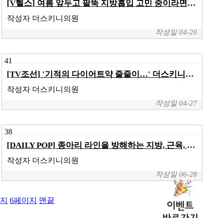
[V헬스] 여름 앞두고 팔뚝 지방흡입 고민 중이라면 '이것' 주의해야
작성자
더스키니의원
작성일
04-20
41
[TV조선] '기적의 다이어트약 줄줄이…' 더스키니의원 김진서원장님 인터뷰
작성자
더스키니의원
작성일
04-27
38
[DAILY POP] 종아리 라인을 방해하는 지방, 근육, 붓기 제거하는 방법은?
작성자
더스키니의원
작성일
06-28
지
6
페이지
맨끝