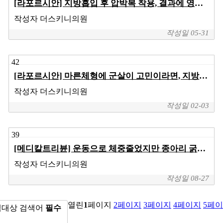
[라포르시안] 지방흡입 후 압박복 착용, 결과에 영향 주지 않아...통증 경감 역할
작성자
더스키니의원
작성일
05-31
42
[라포르시안] 마른체형에 군살이 고민이라면, 지방흡입 통해 개선 가능해
작성자
더스키니의원
작성일
02-03
39
[메디칼트리뷴] 운동으로 체중줄었지만 종아리 굵어졌다면
작성자
더스키니의원
작성일
08-27
열린
1
페이지
2
페이지
3
페이지
4
페이지
5
페이
색대상
검색어
필수