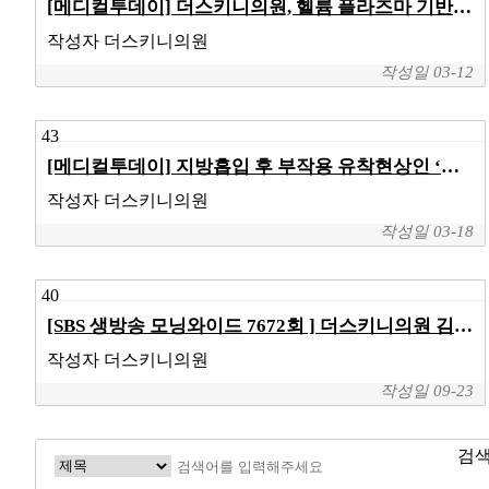
[메디컬투데이] 더스키니의원, 헬륨 플라즈마 기반 리뉴비온 도입
작성자
더스키니의원
작성일
03-12
43
[메디컬투데이] 지방흡입 후 부작용 유착현상인 ‘바이오본드’ 개선하려면?
작성자
더스키니의원
작성일
03-18
40
[SBS 생방송 모닝와이드 7672회 ] 더스키니의원 김진서원장님 인터뷰
작성자
더스키니의원
작성일
09-23
검