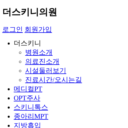
더스키니의원
로그인
회원가입
더스키니
병원소개
의료진소개
시설둘러보기
진료시간/오시는길
메디컬PT
OPT주사
스키니톡스
종아리MPT
지방흡입