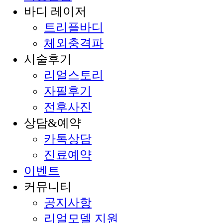
바디 레이저
트리플바디
체외충격파
시술후기
리얼스토리
자필후기
전후사진
상담&예약
카톡상담
진료예약
이벤트
커뮤니티
공지사항
리얼모델 지원