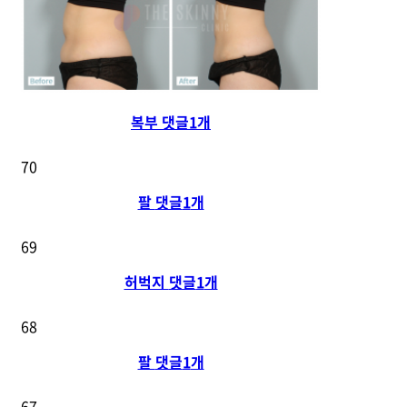
복부
댓글
1
개
70
팔
댓글
1
개
69
허벅지
댓글
1
개
68
팔
댓글
1
개
67