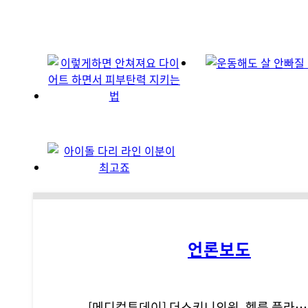
언론보도
[메디컬투데이] 더스키니의원, 헬륨 플라즈마 기반 리뉴비온 도입