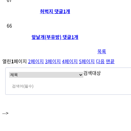
허벅지
댓글
1
개
66
앞날개(부유방)
댓글
1
개
목록
열린
1
페이지
2
페이지
3
페이지
4
페이지
5
페이지
다음
맨끝
검색대상
-->