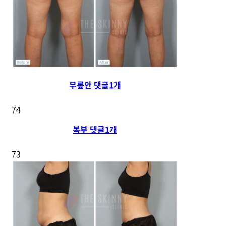
무릎안
댓글
1
개
74
복부
댓글
1
개
73