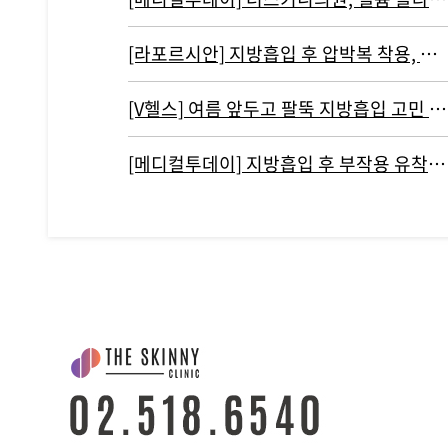
[라포르시안] 지방흡입 후 압박복 착용, 결과에 영향 주지 않아...통증…
[V헬스] 여름 앞두고 팔뚝 지방흡입 고민 중이라면 '이것' 주의해야
[메디컬투데이] 지방흡입 후 부작용 유착현상인 ‘바이오본드’ 개선하려면?