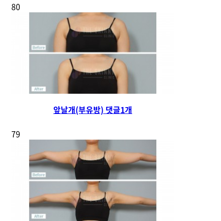
80
앞날개(부유방)
댓글
1
개
79