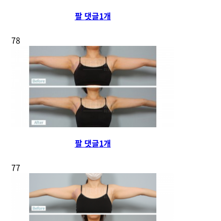
팔
댓글
1
개
78
팔
댓글
1
개
77