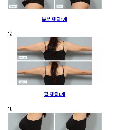
복부
댓글
1
개
72
팔
댓글
1
개
71