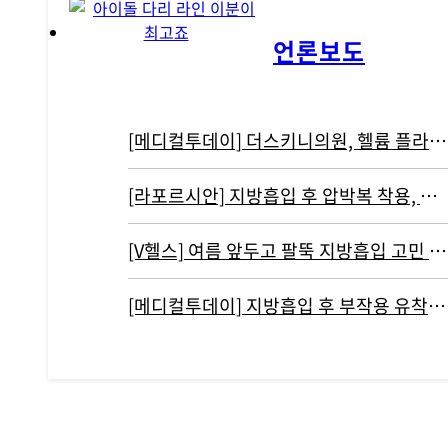
언론보도
[메디컬투데이] 더스키니의원, 헬륨 플라즈마 기반 리뉴비온 도입
[라포르시안] 지방흡입 후 압박복 착용, 결과에 영향 주지 않아...통증…
[V헬스] 여름 앞두고 팔뚝 지방흡입 고민 중이라면 '이것' 주의해야
[메디컬투데이] 지방흡입 후 부작용 유착현상인 ‘바이오본드’ 개선하려면?