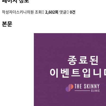
작성자
더스키니의원
조회
2,602회
댓글
0건
본문