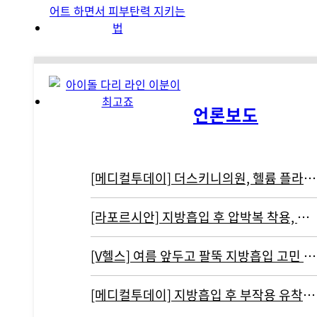
언론보도
[메디컬투데이] 더스키니의원, 헬륨 플라즈마 기반 리뉴비온 도입
[라포르시안] 지방흡입 후 압박복 착용, 결과에 영향 주지 않아...통증…
[V헬스] 여름 앞두고 팔뚝 지방흡입 고민 중이라면 '이것' 주의해야
[메디컬투데이] 지방흡입 후 부작용 유착현상인 ‘바이오본드’ 개선하려면?