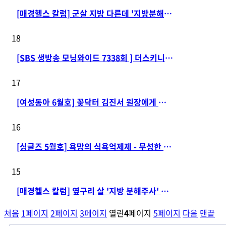
[매경헬스 칼럼] 군살 지방 다른데 '지방분해주사'는 …
18
[SBS 생방송 모닝와이드 7338회 ] 더스키니의원 …
17
[여성동아 6월호] 꽃닥터 김진서 원장에게 배우는 여…
16
[싱글즈 5월호] 욕망의 식욕억제제 - 무성한 소문에 …
15
[매경헬스 칼럼] 옆구리 살 '지방 분해주사' 정말 효…
처음
1
페이지
2
페이지
3
페이지
열린
4
페이지
5
페이지
다음
맨끝