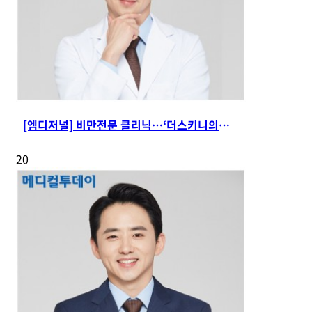
[엠디저널] 비만전문 클리닉…‘더스키니의원’일까
20