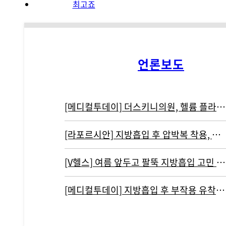
언론보도
[메디컬투데이] 더스키니의원, 헬륨 플라즈마 기반 리뉴비온 도입
[라포르시안] 지방흡입 후 압박복 착용, 결과에 영향 주지 않아...통증…
[V헬스] 여름 앞두고 팔뚝 지방흡입 고민 중이라면 '이것' 주의해야
[메디컬투데이] 지방흡입 후 부작용 유착현상인 ‘바이오본드’ 개선하려면?