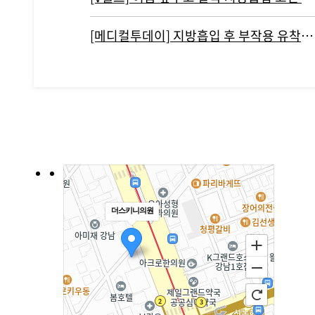
[메디컬투데이] 지방흡입 후 부작용 유착현상인 ‘바이오본드’ 개선하려면?
더스키니의원