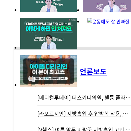
언론보도
[메디컬투데이] 더스키니의원, 헬륨 플라즈마 기반 리뉴비온 도입
[라포르시안] 지방흡입 후 압박복 착용, 결과에 영향 주지 않아...통증…
[V헬스] 여름 앞두고 팔뚝 지방흡입 고민 중이라면 '이것' 주의해야