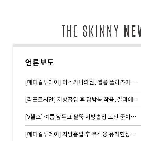
언론보도
[메디컬투데이] 더스키니의원, 헬륨 플라즈마 기반 리뉴비온 도입
[라포르시안] 지방흡입 후 압박복 착용, 결과에 영향 주지 않아...통증…
[V헬스] 여름 앞두고 팔뚝 지방흡입 고민 중이라면 '이것' 주의해야
[메디컬투데이] 지방흡입 후 부작용 유착현상인 ‘바이오본드’ 개선하려면?