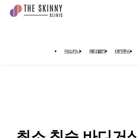
최소 침습 바디거상, 리뉴비온 
더스키니
메디컬PT
OPT주사
최소 침습 바디거상